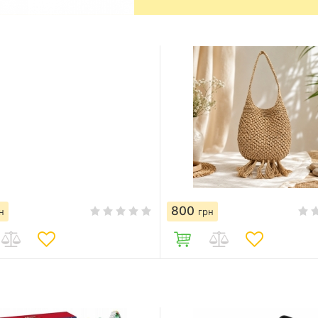
800
н
грн