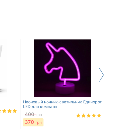
Неоновый ночник-светильник Единорог
Фартук Па
LED для комнаты
550
грн
400
грн
370
грн