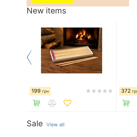
New items
199
372
грн
гр
Sale
View all