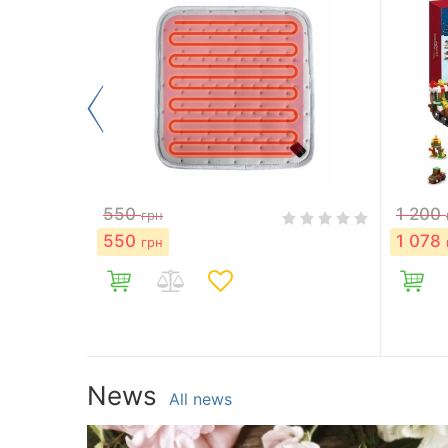
м от USB
550
1 200
грн
 ног
550
1 078
грн
News
All news