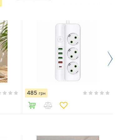
485
550
грн
грн