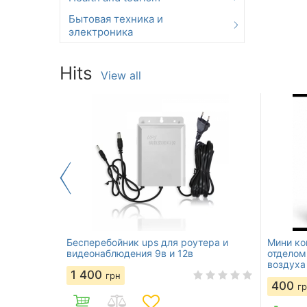
Бытовая техника и
электроника
Hits
View all
омнату
Бесперебойник ups для роутера и
Мини ко
видеонаблюдения 9в и 12в
отделом
воздуха
1 400
грн
400
г