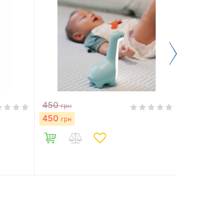
450
450
грн
грн
450
519
грн
грн