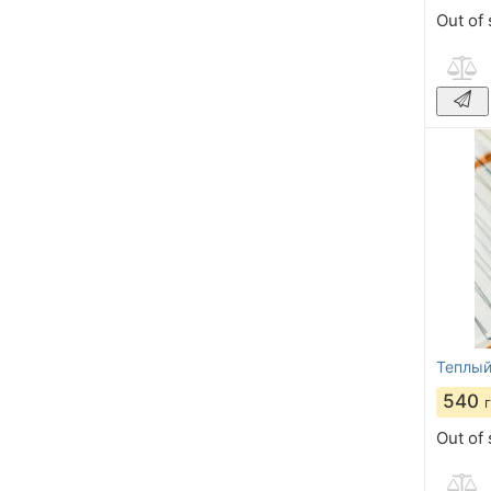
Out of 
Теплый
540
Out of 