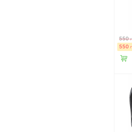
550
550