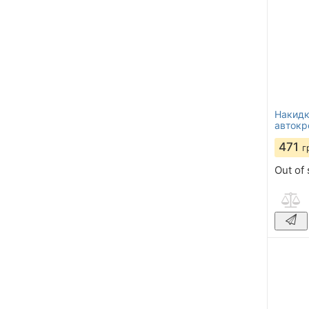
Накидк
автокр
471
г
Out of 