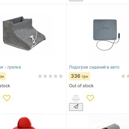
к - грелка
Подогрев сидений в авто
336
рн
грн
stock
Out of stock