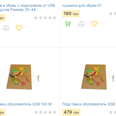
и в обувь с подогревом от USB
сушилка для обуви 01
дусов Размер 35-44
190
грн
грн
вка обогреватель QSB 100 Вт
Подставка обогреватель QSB 
479
грн
грн