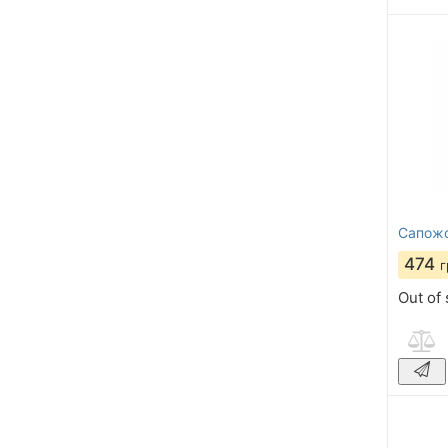
Сапожо
474
г
Out of 