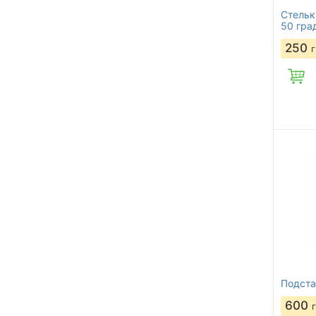
Стельк
50 гра
250
Подста
600