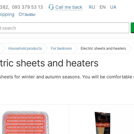
 382,
093 379 53 13
Call me back
RU
EN
UA
hipping
Отзывы
Household products
For bedroom
Electric sheets and heaters
tric sheets and heaters
 sheets for winter and autumn seasons. You will be comfortable 