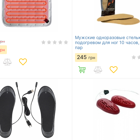
Мужские одноразовые стельк
грн
подогревом для ног 10 часов,
пар
грн
245
грн