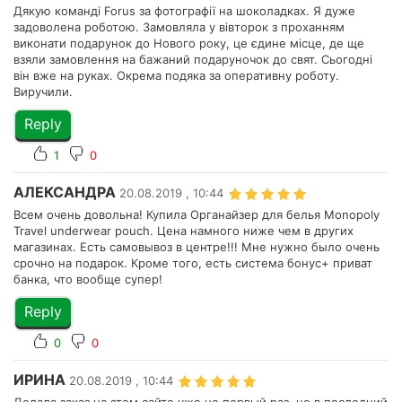
Дякую команді Forus за фотографії на шоколадках. Я дуже
задоволена роботою. Замовляла у вівторок з проханням
виконати подарунок до Нового року, це єдине місце, де ще
взяли замовлення на бажаний подаруночок до свят. Сьогодні
він вже на руках. Окрема подяка за оперативну роботу.
Виручили.
Reply
1
0
АЛЕКСАНДРА
20.08.2019 , 10:44
Всем очень довольна! Купила Органайзер для белья Monopoly
Travel underwear pouch. Цена намного ниже чем в других
магазинах. Есть самовывоз в центре!!! Мне нужно было очень
срочно на подарок. Кроме того, есть система бонус+ приват
банка, что вообще супер!
Reply
0
0
ИРИНА
20.08.2019 , 10:44