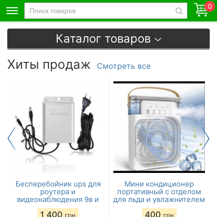
0
Каталог товаров
Хиты продаж
Смотреть все
ю
Бесперебойник ups для
Мини кондиционер
роутера и
портативный с отделом
видеонаблюдения 9в и
для льда и увлажнителем
12в со сменными
воздуха
1 400
400
аккумуляторами
грн
грн