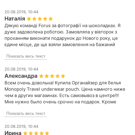
20.08.2019, 10:44
Наталія
Дякую команді Forus за фотографії на шоколадках. Я
дуже задоволена роботою. Замовляла у вівторок з
проханням виконати подарунок до Нового року, це
єдине місце, де ще взяли замовлення на бажаний
подаруночок до свят. Сьогодні він вже на руках.
Показать весь текст
Окрема подяка за оперативну роботу. Виручили.
20.08.2019, 10:44
Александра
Всем очень довольна! Купила Органайзер для белья
Monopoly Travel underwear pouch. Цена намного ниже
чем в других магазинах. Есть самовывоз в центре!!!
Мне нужно было очень срочно на подарок. Кроме
того, есть система бонус+ приват банка, что вообще
Показать весь текст
супер!
20.08.2019, 10:44
Ирина