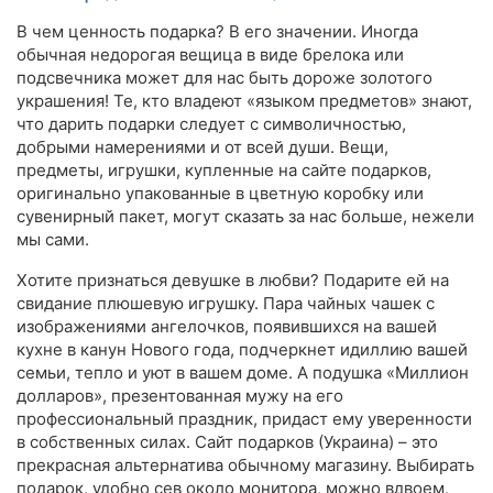
В чем ценность подарка? В его значении. Иногда
обычная недорогая вещица в виде брелока или
подсвечника может для нас быть дороже золотого
украшения! Те, кто владеют «языком предметов» знают,
что дарить подарки следует с символичностью,
добрыми намерениями и от всей души. Вещи,
предметы, игрушки, купленные на сайте подарков,
оригинально упакованные в цветную коробку или
сувенирный пакет, могут сказать за нас больше, нежели
мы сами.
Хотите признаться девушке в любви? Подарите ей на
свидание плюшевую игрушку. Пара чайных чашек с
изображениями ангелочков, появившихся на вашей
кухне в канун Нового года, подчеркнет идиллию вашей
семьи, тепло и уют в вашем доме. А подушка «Миллион
долларов», презентованная мужу на его
профессиональный праздник, придаст ему уверенности
в собственных силах. Сайт подарков (Украина) – это
прекрасная альтернатива обычному магазину. Выбирать
подарок, удобно сев около монитора, можно вдвоем,