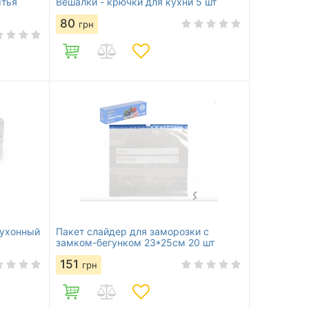
ытья
Вешалки - крючки для кухни 5 шт
80
грн
кухонный
Пакет слайдер для заморозки с
замком-бегунком 23*25см 20 шт
151
грн