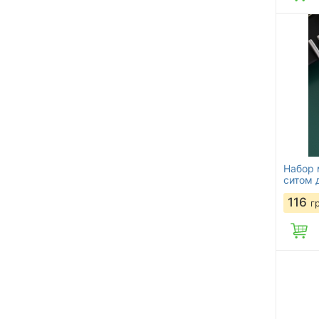
Набор 
ситом 
116
г