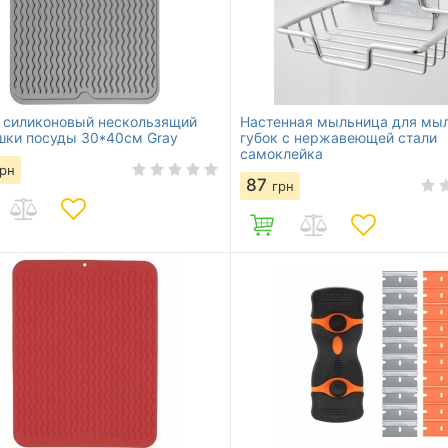
 силиконовый нескользящий
Настенная мыльница для мыл
шки посуды 30*40см Gray
губок с нержавеющей стали
самоклейка
грн
87
грн