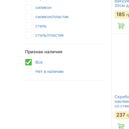
Вакуум
20см д
силикон
185
г
силикон/пластик
сталь
сталь/пластик
Признак наличия
Все
Нет в наличии
Скребо
наклее
со сте
варочн
237
г