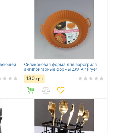
авеющей
Силиконовая форма для аэрогриля
антипригарные формы для Air Fryer
130
грн