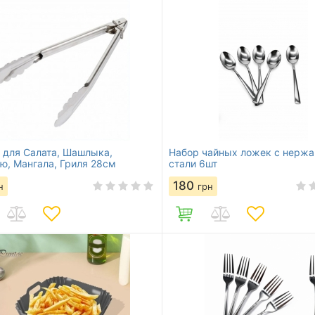
для Салата, Шашлыка,
Набор чайных ложек с нерж
ю, Мангала, Гриля 28см
стали 6шт
180
н
грн