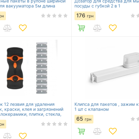
ные пакеты в рулоне шириной
Дозатор для средства для м
ля вакууматора 5м длина
посуды с губкой 2 в 1
176
рн
грн
к 12 лезвия для удаления
Клипса для пакетов , зажим 
к, краски, клея и загрязнений
1 шт с клапаном
клокерамики, плитки, стекла,
65
ых и других поверхностей
грн
рн