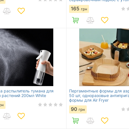
пластиной
165
грн
а распылитель тумана для
Пергаментные формы для аэ
и растений 200мл White
50 шт, одноразовые антипри
формы для Air Fryer
рн
90
грн