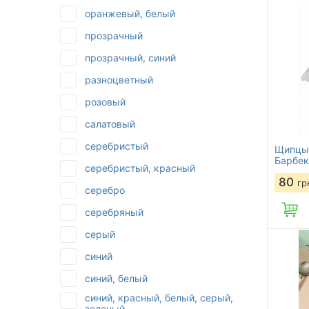
оранжевый, белый
прозрачный
прозрачный, синий
разноцветный
розовый
салатовый
серебристый
Щипцы 
Барбек
серебристый, красный
80
гр
серебро
серебряный
серый
синий
синий, белый
синий, красный, белый, серый,
зеленый