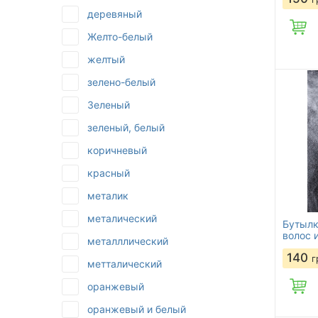
деревяный
Желто-белый
желтый
зелено-белый
Зеленый
зеленый, белый
коричневый
красный
металик
металический
Бутылк
волос 
металллический
140
г
метталический
оранжевый
оранжевый и белый