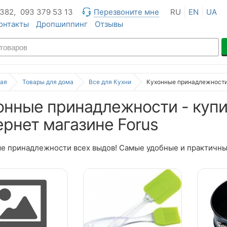
 382,
093 379 53 13
Перезвоните мне
RU
EN
UA
онтакты
Дропшиппинг
Отзывы
ая
Товары для дома
Все для Кухни
Кухонные принадлежност
онные принадлежности - купи
ернет магазине Forus
е принадлежности всех выдов! Самые удобные и практичные