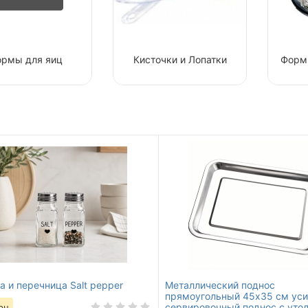
рмы для яиц
Кисточки и Лопатки
Форм
а и перечница Salt pepper
Металлический поднос
прямоугольный 45х35 см ус
сервировочный поднос с уто
рн