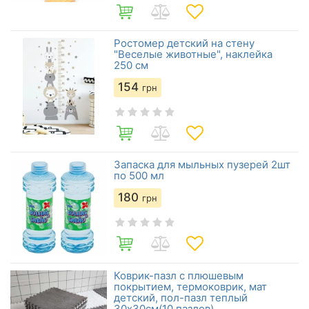
Ростомер детский на стену
"Веселые животные", наклейка
250 см
154
грн
Запаска для мыльных пузерей 2шт
по 500 мл
180
грн
Коврик-пазл с плюшевым
покрытием, термоковрик, мат
детский, пол-пазл теплый
30х30см(10 пазлов)