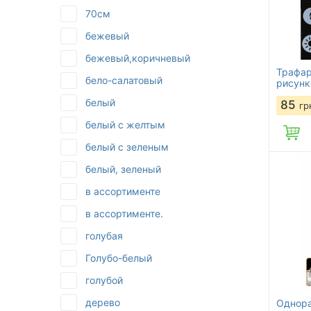
70см
бежевый
бежевый,коричневый
Трафар
бело-салатовый
рисунк
белый
85
гр
белый с желтым
белый с зеленым
белый, зеленый
в ассортименте
в ассортименте.
голубая
Голубо-белый
голубой
дерево
Однора