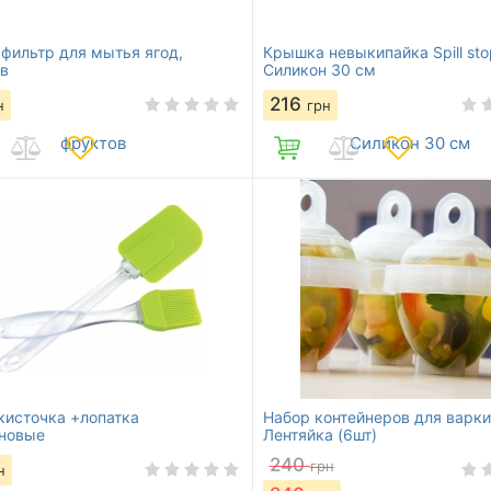
 фильтр для мытья ягод,
Крышка невыкипайка Spill sto
в
Силикон 30 см
216
н
грн
кисточка +лопатка
Набор контейнеров для варки
новые
Лентяйка (6шт)
240
грн
н