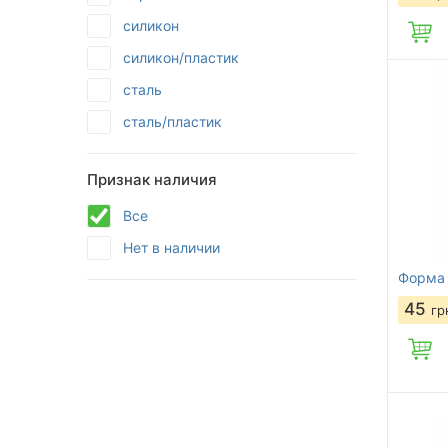
силикон
силикон/пластик
сталь
сталь/пластик
Признак наличия
Все
Нет в наличии
Форма 
45
гр