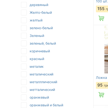
100 шт.
деревяный
155
г
Желто-белый
желтый
зелено-белый
Зеленый
зеленый, белый
коричневый
красный
металик
металический
Ложка 
металллический
95
гр
метталический
оранжевый
оранжевый и белый