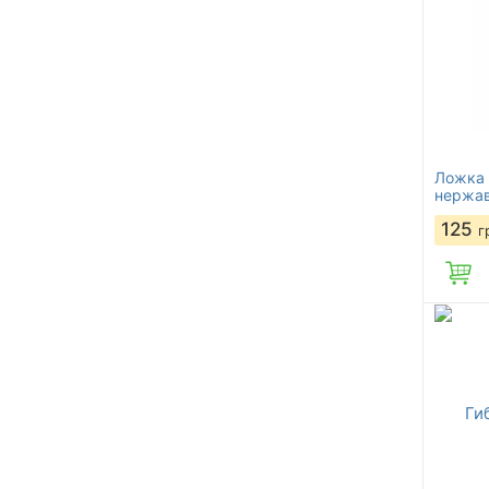
Ложка 
нержа
125
г