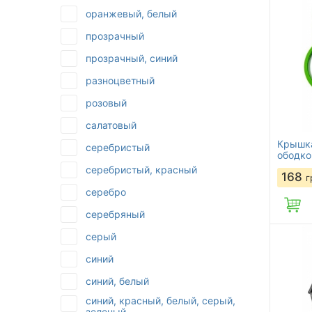
оранжевый, белый
прозрачный
прозрачный, синий
разноцветный
розовый
салатовый
Крышка
серебристый
ободко
серебристый, красный
168
г
серебро
серебряный
серый
синий
синий, белый
синий, красный, белый, серый,
зеленый