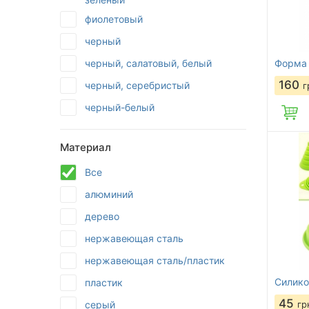
фиолетовый
черный
черный, салатовый, белый
Форма 
160
черный, серебристый
г
черный-белый
Материал
Все
алюминий
дерево
нержавеющая сталь
нержавеющая сталь/пластик
Силико
пластик
45
серый
гр