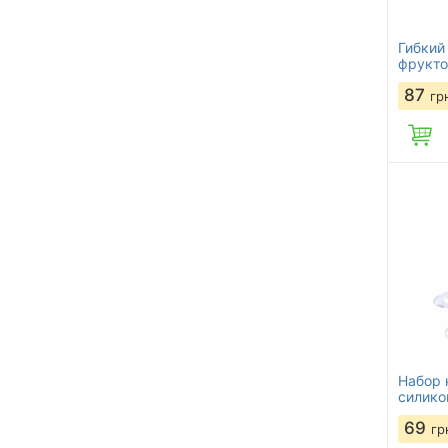
Гибкий
фрукто
87
гр
Набор 
силико
69
гр