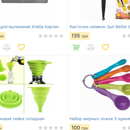
для выпекания Хлеба Кирпич
Кисточки силикон 3шт Better 
135
рн
грн
новая лейка складная
Набор мерных ложек 5 един
100
н
грн