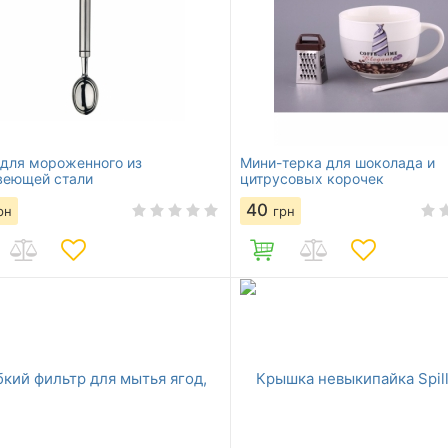
для мороженного из
Мини-терка для шоколада и
веющей стали
цитрусовых корочек
40
рн
грн