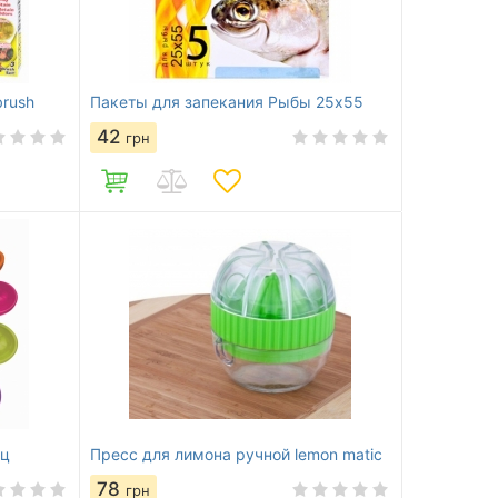
brush
Пакеты для запекания Рыбы 25х55
42
грн
иц
Пресс для лимона ручной lemon matic
78
грн