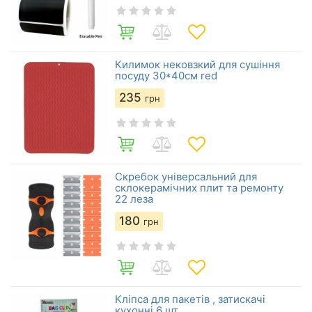
Килимок нековзкий для сушіння
посуду 30*40см red
235
грн
Скребок універсальний для
склокерамічних плит та ремонту
22 леза
180
грн
Кліпса для пакетів , затискачі
кухонні 6 шт