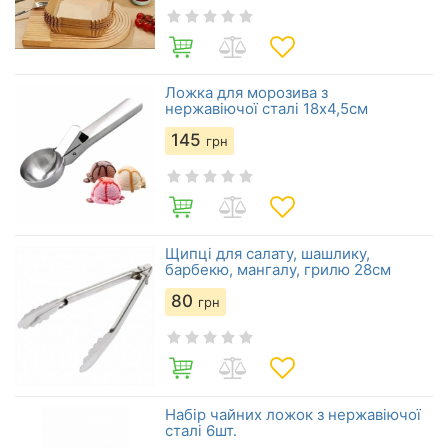
Ложка для морозива з
нержавіючої сталі 18х4,5см
145
грн
Щипці для салату, шашлику,
барбекю, мангалу, грилю 28см
80
грн
Набір чайних ложок з нержавіючої
сталі 6шт.