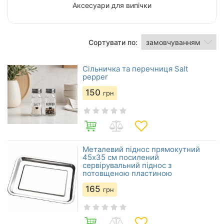
Аксесуари для випічки
Сортувати по:
Сільничка та перечниця Salt
pepper
150
грн
Металевий піднос прямокутний
45х35 см посилений
сервірувальний піднос з
потовщеною пластиною
165
грн