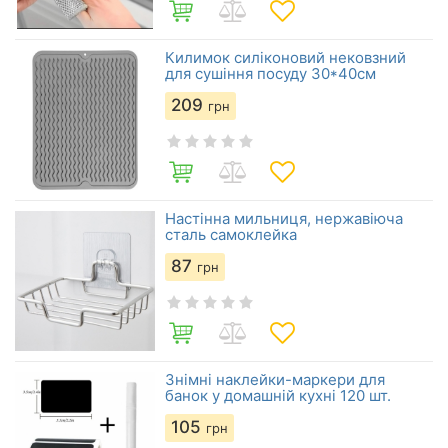
Килимок силіконовий нековзний
для сушіння посуду 30*40см
209
грн
Настінна мильниця, нержавіюча
сталь самоклейка
87
грн
Знімні наклейки-маркери для
банок у домашній кухні 120 шт.
105
грн