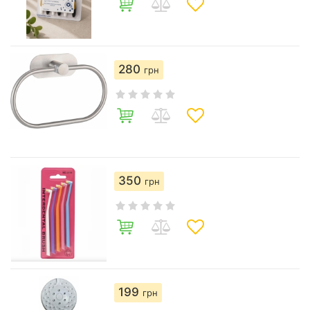
280
грн
350
грн
199
грн