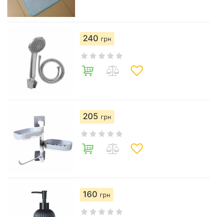
240
грн
205
грн
160
грн