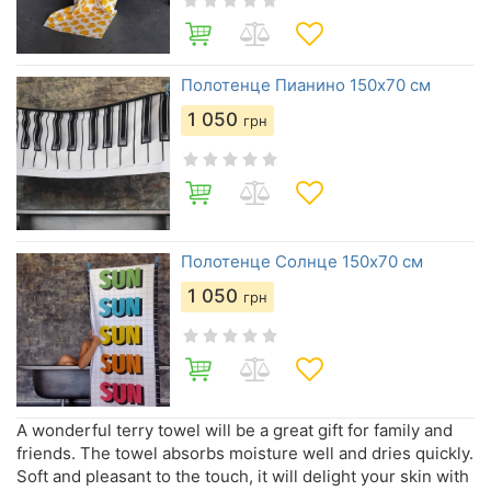
Полотенце Пианино 150х70 см
1 050
грн
Полотенце Солнце 150х70 см
1 050
грн
A wonderful terry towel will be a great gift for family and
friends. The towel absorbs moisture well and dries quickly.
Soft and pleasant to the touch, it will delight your skin with