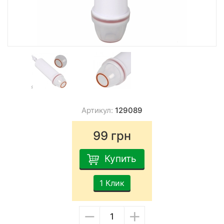
Артикул:
129089
99
грн
Купить
1 Клик
−
+