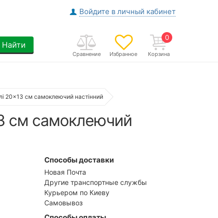
Войдите в личный кабинет
0
Найти
Сравнение
Избранное
Корзина
алі 20×13 см самоклеючий настінний
13 см самоклеючий
Способы доставки
Новая Почта
Другие транспортные службы
Курьером по Киеву
Самовывоз
Способы оплаты