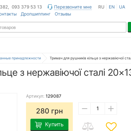
 382,
093 379 53 13
Перезвоните мне
RU
EN
UA
онтакты
Дропшиппинг
Отзывы
анные принадлежности
Тримач для рушників кільце з нержавіючої ст
льце з нержавіючої сталі 20×
Артикул:
129087
−
+
280
грн
Купить