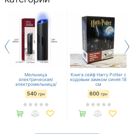
Мельница
Книга сейф Harry Potter с
электрическая/
кодовым замком синяя 18
электромельница/
см
измельчитель для
540
600
специй/перца/соли
грн
грн