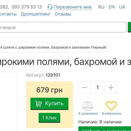
 382,
093 379 53 13
Перезвоните мне
RU
EN
UA
онтакты
Дропшиппинг
Отзывы
я шляпа с широкими полями, бахромой и завязками (Черный)
рокими полями, бахромой и 
Артикул:
129101
−
+
679
грн
Купить
1 Клик
Наличие:
В наличии
Сообщить о снижении ц