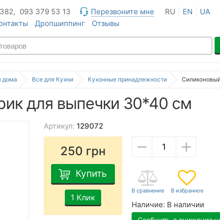
 382,
093 379 53 13
Перезвоните мне
RU
EN
UA
онтакты
Дропшиппинг
Отзывы
я дома
Все для Кухни
Кухонные принадлежности
Силиконовый
ик для выпечки 30*40 см
Артикул:
129072
−
+
250
грн
Купить
1 Клик
Наличие:
В наличии
Сообщить о снижении ц