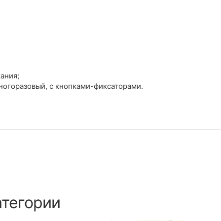
кания;
ногоразовый, с кнопками-фиксаторами.
атегории