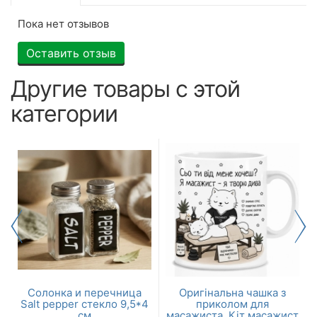
Пока нет отзывов
Оставить отзыв
Другие товары с этой
категории
я
Солонка и перечница
Оригінальна чашка з
Salt pepper стекло 9,5*4
приколом для
см
масажиста, Кіт масажист