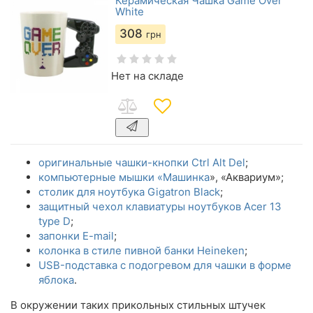
Керамическая Чашка Game Over
White
308
грн
Нет на складе
оригинальные чашки-кнопки Ctrl Alt Del
;
компьютерные мышки «Машинка
», «Аквариум»;
столик для ноутбука Gigatron Black
;
защитный чехол клавиатуры ноутбуков Acer 13
type D
;
запонки E-mail
;
колонка в стиле пивной банки Heineken
;
USB-подставка с подогревом для чашки в форме
яблока
.
В окружении таких прикольных стильных штучек