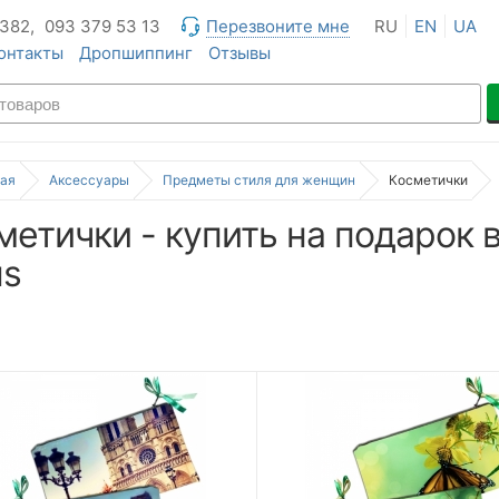
 382,
093 379 53 13
Перезвоните мне
RU
EN
UA
онтакты
Дропшиппинг
Отзывы
ая
Аксессуары
Предметы стиля для женщин
Косметички
метички - купить на подарок 
us