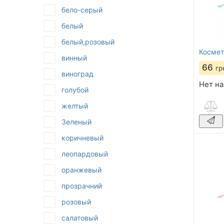
бело-серый
белый
белый,розовый
Космет
винный
66
гр
виноград
Нет на
голубой
желтый
Зеленый
коричневый
леопардовый
оранжевый
прозрачний
розовый
салатовый