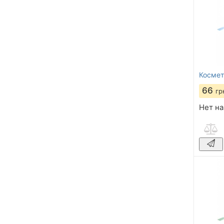
Космет
66
гр
Нет на