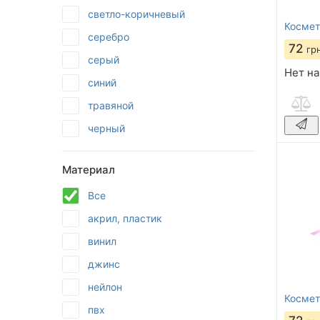
светло-коричневый
Космет
серебро
72
гр
серый
Нет на
синий
травяной
черный
Материал
Все
акрил, пластик
винил
джинс
нейлон
Космет
пвх