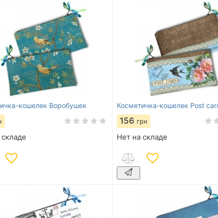
ичка-кошелек Воробушек
Косметичка-кошелек Post car
156
н
грн
 складе
Нет на складе