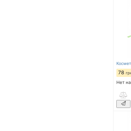
Космет
78
гр
Нет на