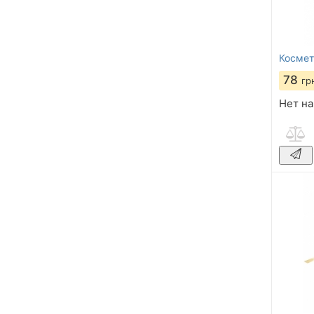
Космет
78
гр
Нет на