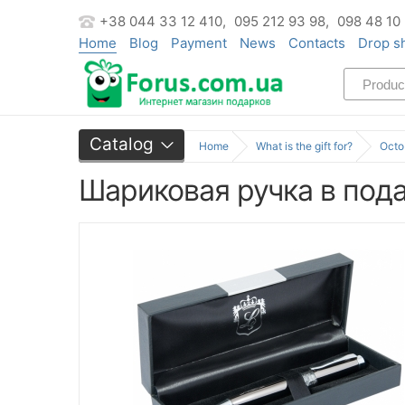
+38 044 33 12 410,
095 212 93 98,
098 48 10
Home
Blog
Payment
News
Contacts
Drop s
Catalog
Home
What is the gift for?
Octo
Шариковая ручка в под