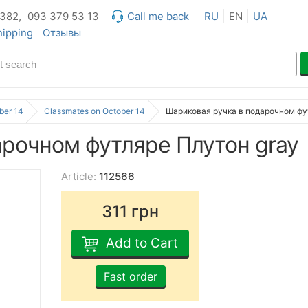
 382,
093 379 53 13
Call me back
RU
EN
UA
hipping
Отзывы
ber 14
Classmates on October 14
Шариковая ручка в подарочном фу
арочном футляре Плутон gray
Article:
112566
311
грн
Add to Cart
Fast order