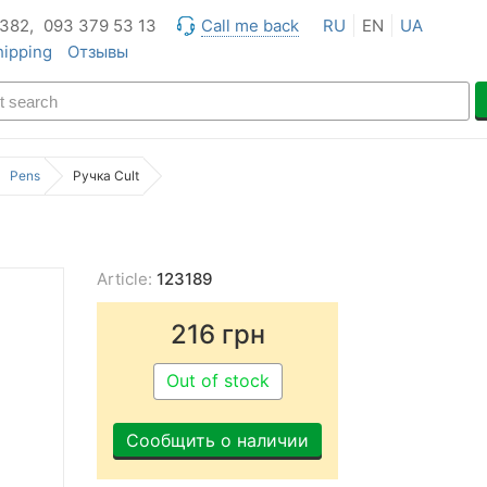
 382,
093 379 53 13
Call me back
RU
EN
UA
hipping
Отзывы
Pens
Ручка Cult
Article:
123189
216
грн
Out of stock
Сообщить о наличии