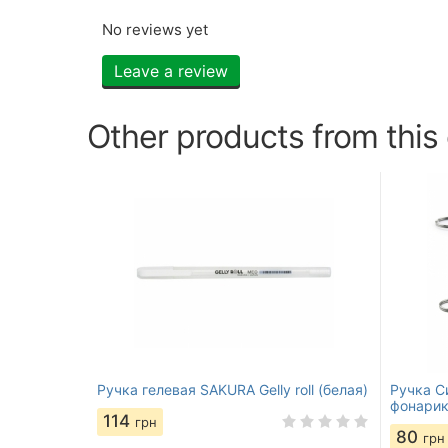
No reviews yet
Leave a review
Other products from this
Ручка гелевая SAKURA Gelly roll (белая)
Ручка С
фонари
114
грн
80
грн