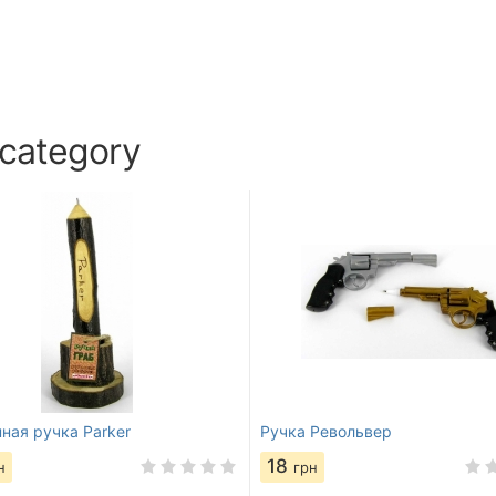
 category
ная ручка Parker
Ручка Револьвер
18
н
грн