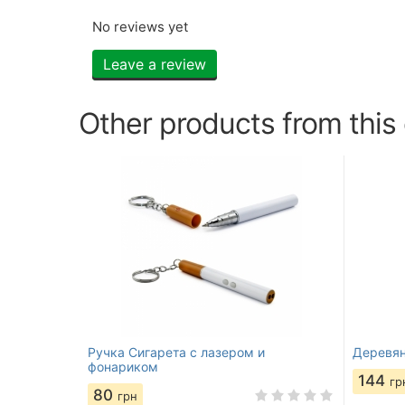
No reviews yet
Leave a review
Other products from this
Ручка Сигарета с лазером и
Деревян
фонариком
144
гр
80
грн