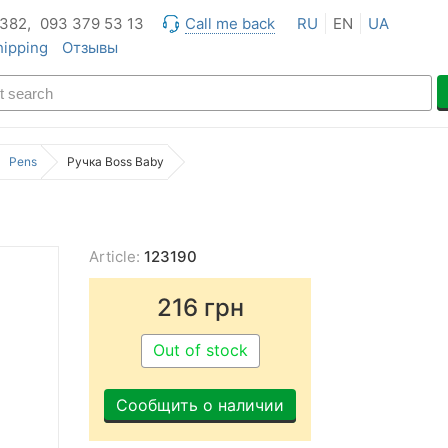
 382,
093 379 53 13
Call me back
RU
EN
UA
hipping
Отзывы
Pens
Ручка Boss Baby
Article:
123190
216
грн
Out of stock
Сообщить о наличии