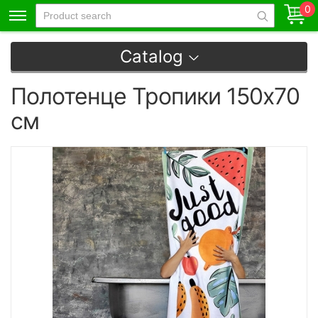
0
Catalog
Полотенце Тропики 150х70
см