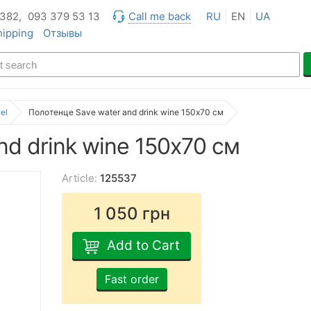
 382,
093 379 53 13
Call me back
RU
EN
UA
hipping
Отзывы
el
Полотенце Save water and drink wine 150х70 см
d drink wine 150х70 см
Article:
125537
1 050
грн
Add to Cart
Fast order