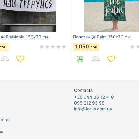
це Blablabla 150х70 см
Полотенце Palm 150х70 см
1 050
грн
грн
Contacts
+38 044 33 12 410
095 212 93 98
info@forus.com.ua
pping
es