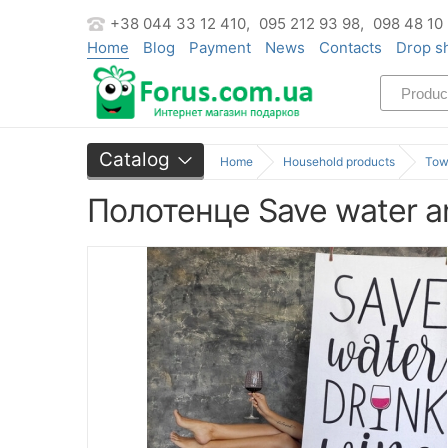
+38 044 33 12 410,
095 212 93 98,
098 48 10
Home
Blog
Payment
News
Contacts
Drop s
Catalog
Home
Household products
Tow
Полотенце Save water an