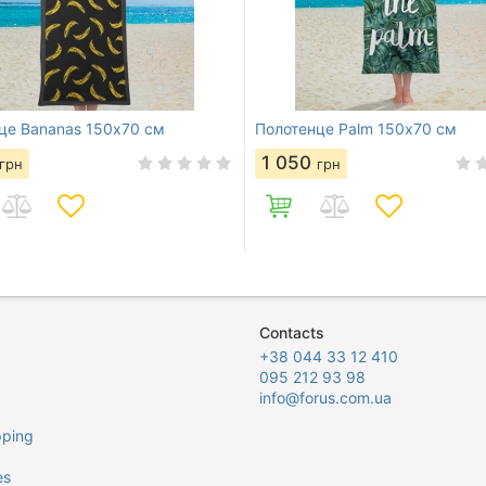
це Bananas 150х70 см
Полотенце Palm 150х70 см
1 050
грн
грн
Contacts
+38 044 33 12 410
095 212 93 98
info@forus.com.ua
pping
es