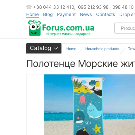
+38 044 33 12 410,
095 212 93 98,
098 48 10
Home
Blog
Payment
News
Contacts
Drop s
Catalog
Home
Household products
Tow
Полотенце Морские жит