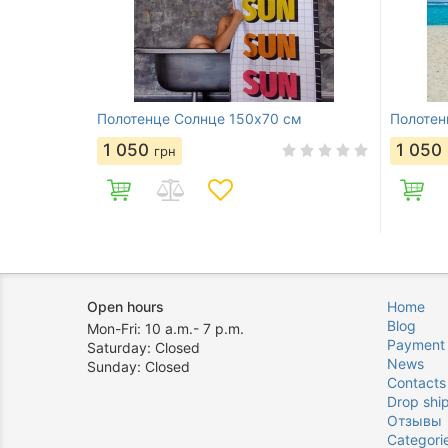
Полотенце Солнце 150х70 см
Полотен
1 050
1 050
грн
Open hours
Home
Blog
Mon-Fri: 10 a.m.- 7 p.m.
Payment
Saturday: Closed
News
Sunday: Closed
Contacts
Drop shi
Отзывы
Categori