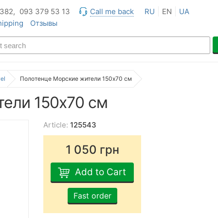
 382,
093 379 53 13
Call me back
RU
EN
UA
hipping
Отзывы
el
Полотенце Морские жители 150х70 см
ели 150х70 см
Article:
125543
1 050
грн
Add to Cart
Fast order