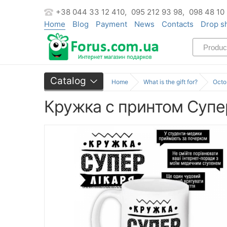
+38 044 33 12 410,
095 212 93 98,
098 48 10
Home
Blog
Payment
News
Contacts
Drop s
Catalog
Home
What is the gift for?
Octo
Кружка с принтом Супе