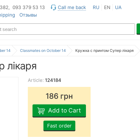
 382,
093 379 53 13
Call me back
RU
EN
UA
hipping
Отзывы
ber 14
Classmates on October 14
Кружка с принтом Супер лікаря
р лікаря
Article:
124184
186
грн
Add to Cart
Fast order