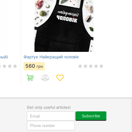
рый)
Фартук Найкращий чоловік
560
грн
Get only useful articles!
Subscribe