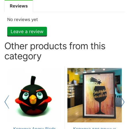
Reviews
No reviews yet
Leave a review
Other products from this
category
я
Копилка Angry Birds
Копилка для винных