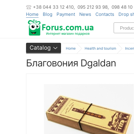
+38 044 33 12 410,
095 212 93 98,
098 48 10
Home
Blog
Payment
News
Contacts
Drop s
Catalog
Home
Health and tourism
Ince
Благовония Dgaldan