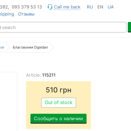
 382,
093 379 53 13
Call me back
RU
EN
UA
hipping
Отзывы
nse
Благовония Dgaldan
Article:
115211
510
грн
Out of stock
Сообщить о наличии