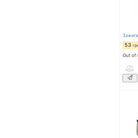
Зажига
53
гр
Out of 