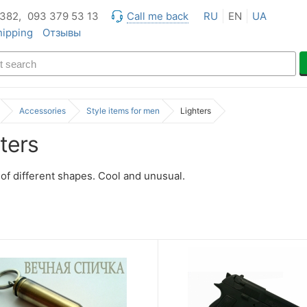
 382,
093 379 53 13
Call me back
RU
EN
UA
hipping
Отзывы
Accessories
Style items for men
Lighters
ters
 of different shapes. Cool and unusual.