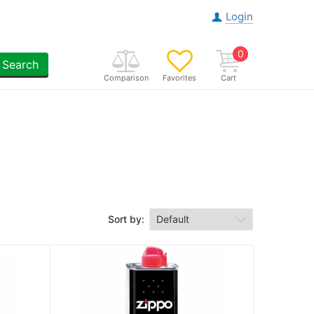
Login
0
Search
Comparison
Favorites
Cart
Sort by: