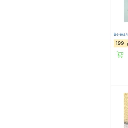
Вечная
199
г