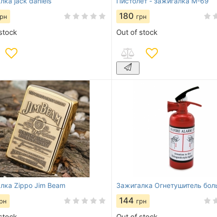
ка jack daniels
Пистолет - зажигалка М-69
180
грн
грн
stock
Out of stock
лка Zippo Jim Beam
Зажигалка Огнетушитель бол
144
рн
грн
stock
Out of stock