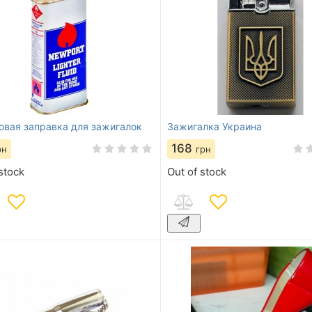
овая заправка для зажигалок
Зажигалка Украина
168
рн
грн
stock
Out of stock