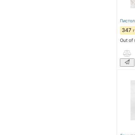
Пистол
347
Out of 