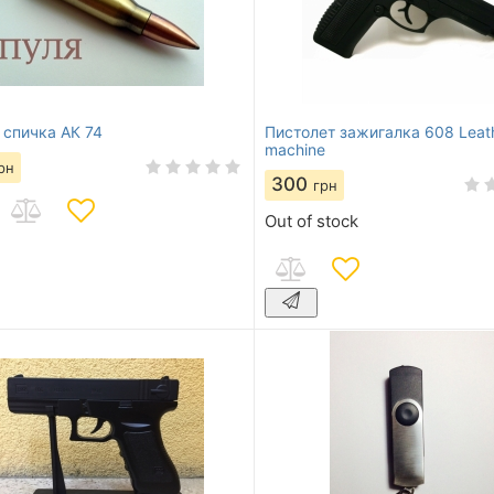
 спичка АК 74
Пистолет зажигалка 608 Leat
machine
рн
300
грн
Out of stock