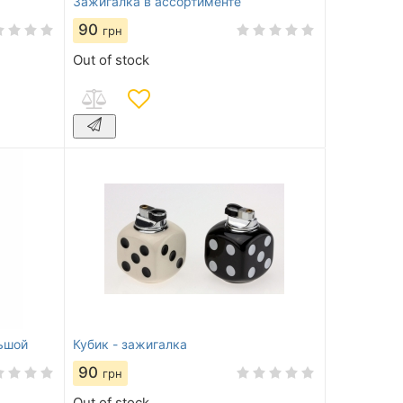
Зажигалка в ассортименте
90
грн
Out of stock
ьшой
Кубик - зажигалка
90
грн
Out of stock