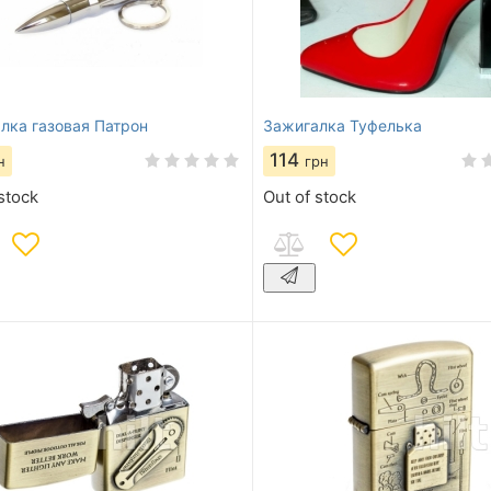
лка газовая Патрон
Зажигалка Туфелька
114
н
грн
stock
Out of stock