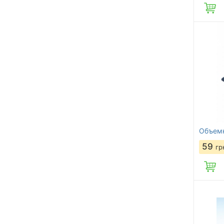
Объемн
59
гр