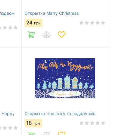
Різдвом
Открытка Marry Christmas
24
грн
d Happy
Открытка Час снігу та подарунків
18
грн