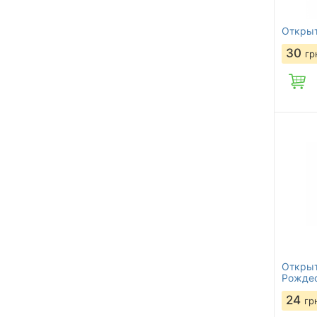
Открыт
30
гр
Открыт
Рожде
24
гр