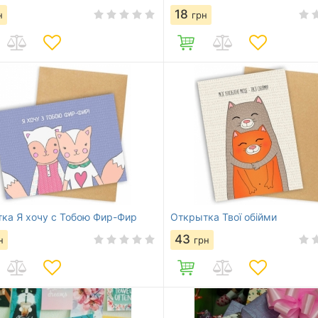
18
н
грн
ка Я хочу с Тобою Фир-Фир
Открытка Твої обійми
43
н
грн