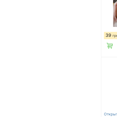
39
гр
Открыт