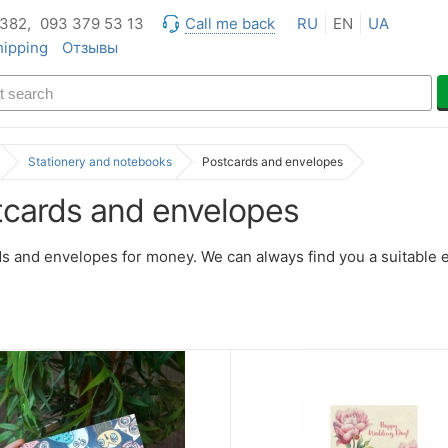
 382,
093 379 53 13
Call me back
RU
EN
UA
hipping
Отзывы
Stationery and notebooks
Postcards and envelopes
tcards and envelopes
s and envelopes for money. We can always find you a suitable e