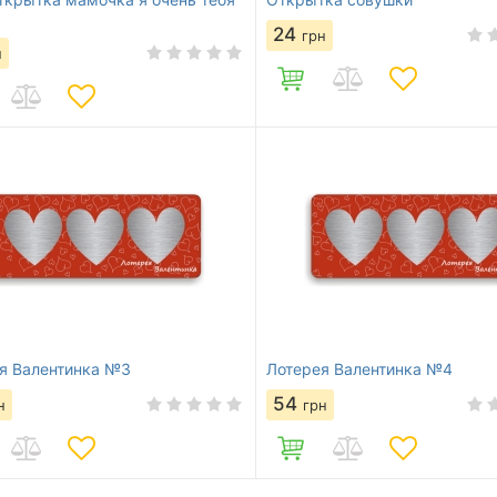
24
грн
н
я Валентинка №3
Лотерея Валентинка №4
54
н
грн