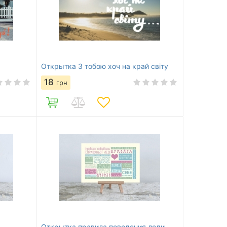
Открытка З тобою хоч на край світу
18
грн
Открытка правила поведения леди