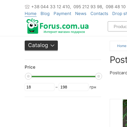
+38 044 33 12 410,
095 212 93 98,
098 48 10
Home
Blog
Payment
News
Contacts
Drop s
Catalog
Home
Pos
Price
Postcard
–
грн