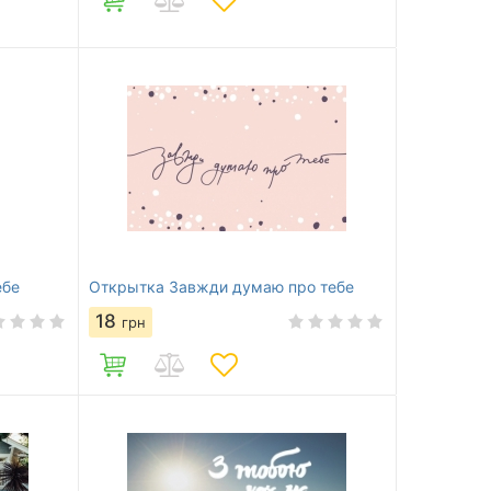
ебе
Открытка Завжди думаю про тебе
18
грн