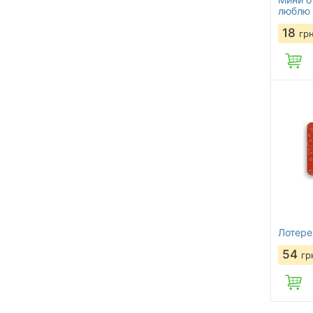
люблю
18
гр
Лотере
54
гр