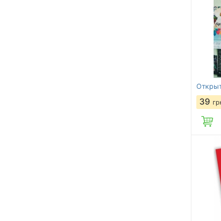
Открыт
39
гр