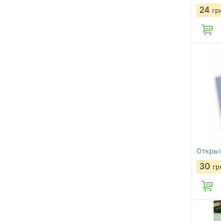
24
гр
Открыт
30
гр