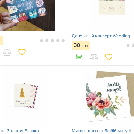
Денежный конверт Wedding
н
30
грн
ка Золотая Елочка
Мини открытка Любій матусі