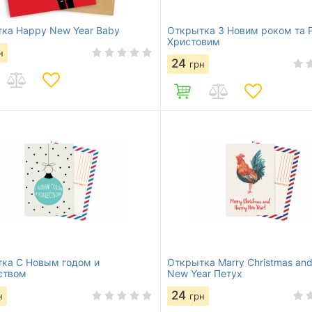
ка Happy New Year Baby
Открытка З Новим роком та 
Христовим
н
24
грн
ка С Новым годом и
Открытка Marry Christmas an
ством
New Year Петух
24
н
грн