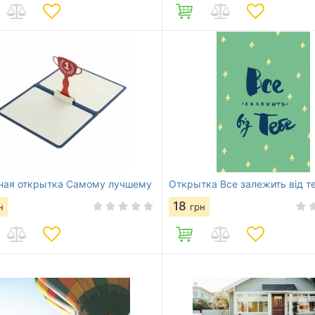
ая открытка Самому лучшему
Открытка Все залежить від т
18
н
грн