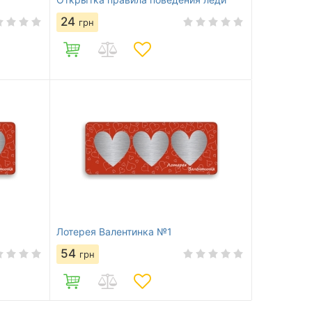
24
грн
Лотерея Валентинка №1
54
грн