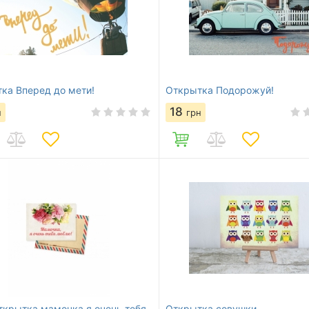
ка Вперед до мети!
Открытка Подорожуй!
18
н
грн
ткрытка мамочка я очень тебя
Открытка совушки