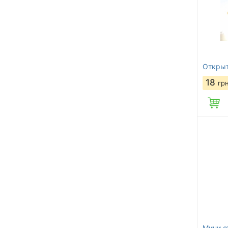
Открыт
18
гр
Мини о