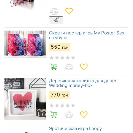
Скретч постер игра My Poster Sex
в тубусе
550
грн
Деревянная копилка для денег
Wedding money-box
770
грн
Эротическая игра Loopy