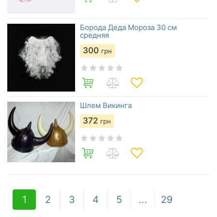
Борода Деда Мороза 30 см
средняя
300
грн
Шлем Викинга
372
грн
1
2
3
4
5
...
29