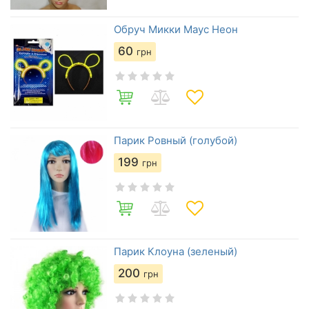
Обруч Микки Маус Неон
60
грн
Парик Ровный (голубой)
199
грн
Парик Клоуна (зеленый)
200
грн