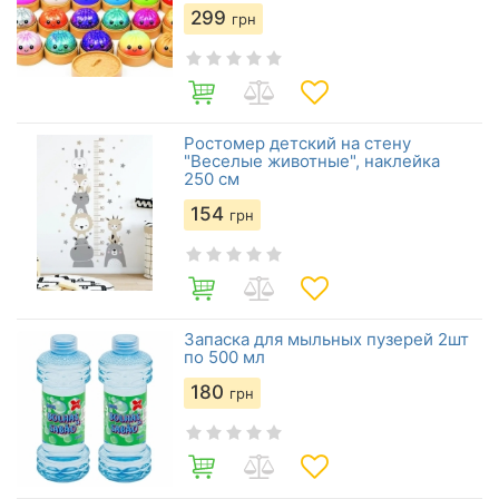
299
грн
Ростомер детский на стену
"Веселые животные", наклейка
250 см
154
грн
Запаска для мыльных пузерей 2шт
по 500 мл
180
грн